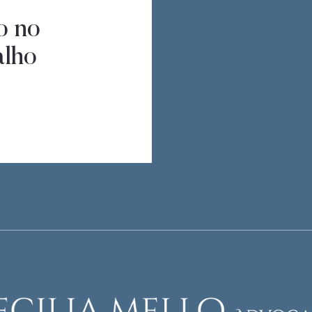
o no
alho