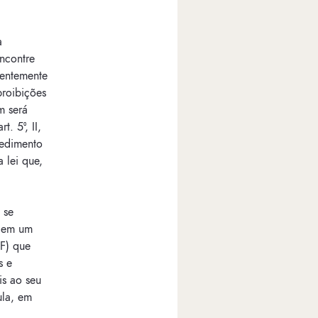
a
ncontre
nentemente
proibições
m será
. 5º, II,
cedimento
 lei que,
 se
, em um
CF) que
s e
is ao seu
ula, em