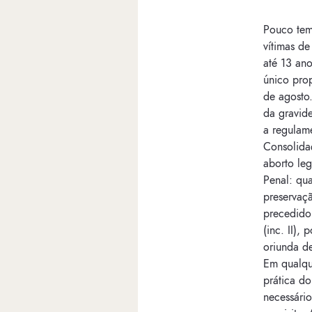
Pouco tem
vítimas d
até 13 an
único prop
de agosto
da gravid
a regulame
Consolida
aborto leg
Penal: qua
preservaçã
precedido 
(inc. II),
oriunda d
Em qualqu
prática do
necessário