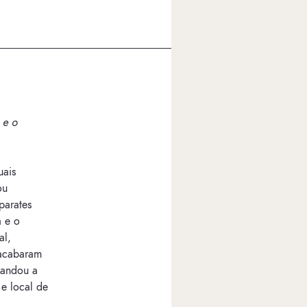
 e o
uais
ou
parates
 e o
al,
 acabaram
mandou a
e local de