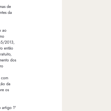
imas de
antes da
o ao
omo
845/2013,
to então
atuito,
amento dos
ro
s com
ção da
bre os
 artigo 1º