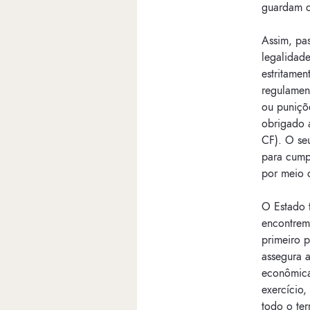
guardam q
Assim, pas
legalidade
estritamen
regulament
ou puniçõ
obrigado a
CF). O seu
para cumpr
por meio d
O Estado t
encontrem
primeiro p
assegura a
econômica
exercício
todo o ter