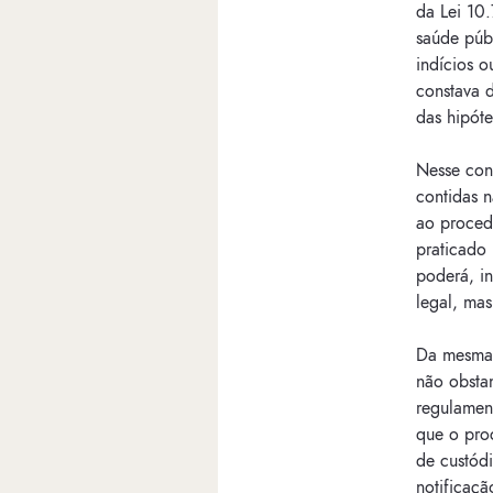
da Lei 10
saúde públ
indícios o
constava 
das hipót
Nesse cont
contidas n
ao proced
praticado 
poderá, in
legal, mas
Da mesma 
não obsta
regulament
que o pro
de custódi
notificaçã