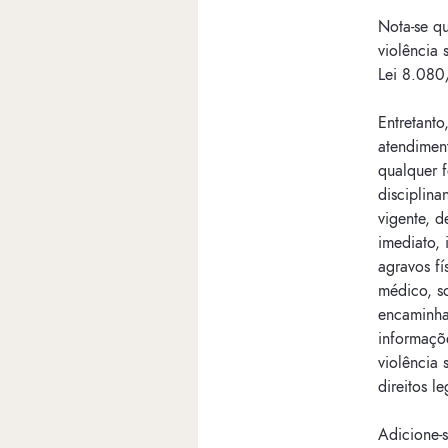
Nota-se q
violência 
Lei 8.080
Entretant
atendimen
qualquer 
disciplin
vigente, d
imediato, 
agravos fí
médico, so
encaminha
informaçõ
violência 
direitos l
Adicione-s