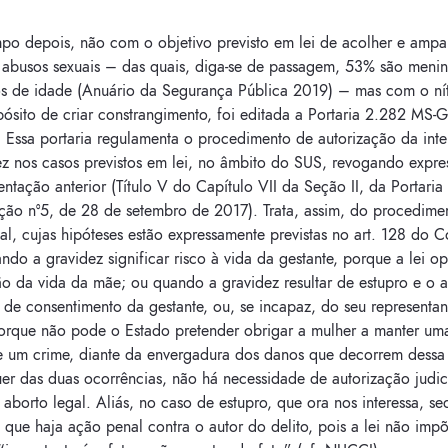
po depois, não com o objetivo previsto em lei de acolher e ampa
e abusos sexuais – das quais, diga-se de passagem, 53% são meni
os de idade (Anuário da Segurança Pública 2019) – mas com o ní
ósito de criar constrangimento, foi editada a Portaria 2.282 MS-
. Essa portaria regulamenta o procedimento de autorização da int
ez nos casos previstos em lei, no âmbito do SUS, revogando expr
ntação anterior (Título V do Capítulo VII da Seção II, da Portaria
ção nº5, de 28 de setembro de 2017). Trata, assim, do procedime
al, cujas hipóteses estão expressamente previstas no art. 128 do 
ndo a gravidez significar risco à vida da gestante, porque a lei o
o da vida da mãe; ou quando a gravidez resultar de estupro e o a
de consentimento da gestante, ou, se incapaz, do seu representan
 porque não pode o Estado pretender obrigar a mulher a manter um
e um crime, diante da envergadura dos danos que decorrem dessa 
er das duas ocorrências, não há necessidade de autorização judic
 aborto legal. Aliás, no caso de estupro, que ora nos interessa, se
 que haja ação penal contra o autor do delito, pois a lei não imp