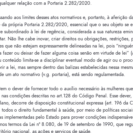
ualquer relação com a Portaria 2.282/2020.
sando aos limites desses atos normativos e, portanto, à aferição d
 da própria Portaria 2.282/2020, essencial que o seu objeto se e
te subordinado à lei de regência, considerada a sua natureza emi
ar. Não lhe cabe inovar, criar direitos ou obrigações, restrições, 
es que não estejam expressamente delineadas na lei, pois “ningué
 fazer ou deixar de fazer alguma coisa senão em virtude de lei” (art
 conteúdo limita-se a disciplinar eventual modo de agir ou o pro
ir a lei, mas sempre dentro das balizas estabelecidas nessa mesma
e um ato normativo (v.g. portaria), está sendo regulamentada.
em o dever de fornecer todo o auxílio necessário às mulheres que
 nas condições descritas no art.128 do Código Penal. Esse dever
lano, decorre de disposição constitucional expressa (art. 196 da 
 todos o direito fundamental à saúde, por meio de políticas sociai
s implementadas pelo Estado para prover condições indispensáve
, nos termos da Lei nº 8.080, de 19 de setembro de 1990, que reg
ritório nacional, as ações e serviços de saúde.