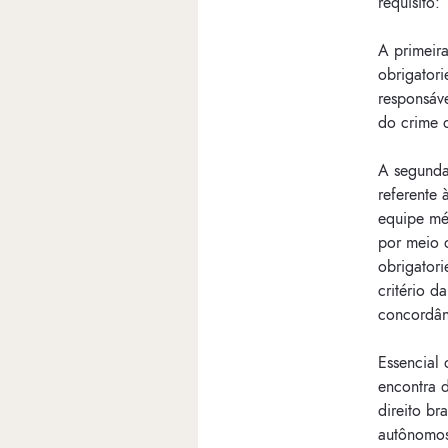
requisito:
A primeira
obrigatori
responsáv
do crime d
A segunda
referente 
equipe mé
por meio d
obrigator
critério d
concordân
Essencial 
encontra 
direito br
autônomos,