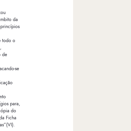
xou
âmbito da
princípios
e todo o
,
o de
tacando-se
ficação
nto
ígios para,
cópia do
da Ficha
as”(VI).