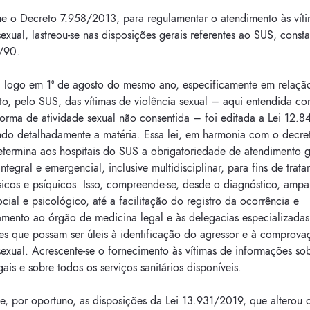
ue o Decreto 7.958/2013, para regulamentar o atendimento às vít
sexual, lastreou-se nas disposições gerais referentes ao SUS, const
/90.
o, logo em 1º de agosto do mesmo ano, especificamente em relaçã
to, pelo SUS, das vítimas de violência sexual – aqui entendida c
forma de atividade sexual não consentida – foi editada a Lei 12.
ando detalhadamente a matéria. Essa lei, em harmonia com o decre
etermina aos hospitais do SUS a obrigatoriedade de atendimento gr
integral e emergencial, inclusive multidisciplinar, para fins de trat
sicos e psíquicos. Isso, compreende-se, desde o diagnóstico, ampa
cial e psicológico, até a facilitação do registro da ocorrência e
mento ao órgão de medicina legal e às delegacias especializada
es que possam ser úteis à identificação do agressor e à comprova
sexual. Acrescente-se o fornecimento às vítimas de informações so
egais e sobre todos os serviços sanitários disponíveis.
e, por oportuno, as disposições da Lei 13.931/2019, que alterou o