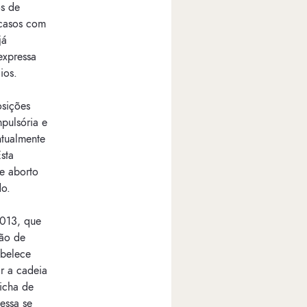
os de
 casos com
já
expressa
ios.
osições
pulsória e
ntualmente
Esta
de aborto
do.
2013, que
ção de
abelece
r a cadeia
icha de
essa se