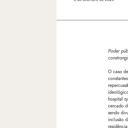
Poder púb
constrang
O caso de
constante
repercussã
ideológic
hospital 
cercado d
sendo div
inclusão 
residência