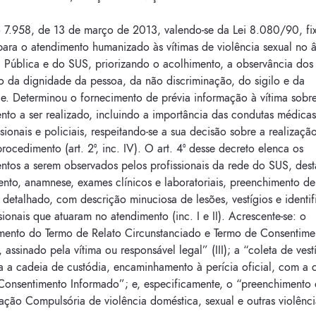
 7.958, de 13 de março de 2013, valendo-se da Lei 8.080/90, fi
 para o atendimento humanizado às vítimas de violência sexual no 
 Pública e do SUS, priorizando o acolhimento, a observância dos 
o da dignidade da pessoa, da não discriminação, do sigilo e da
de. Determinou o fornecimento de prévia informação à vítima sobr
to a ser realizado, incluindo a importância das condutas médicas
ssionais e policiais, respeitando-se a sua decisão sobre a realizaçã
rocedimento (art. 2º, inc. IV). O art. 4º desse decreto elenca os
ntos a serem observados pelos profissionais da rede do SUS, des
nto, anamnese, exames clínicos e laboratoriais, preenchimento de
 detalhado, com descrição minuciosa de lesões, vestígios e identi
sionais que atuaram no atendimento (inc. I e II). Acrescente-se: o
mento do Termo de Relato Circunstanciado e Termo de Consentime
 assinado pela vítima ou responsável legal” (III); a “coleta de vest
a a cadeia de custódia, encaminhamento à perícia oficial, com a 
Consentimento Informado”; e, especificamente, o “preenchimento 
ação Compulsória de violência doméstica, sexual e outras violênci