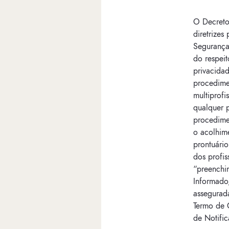
O Decreto
diretrizes
Segurança
do respeit
privacida
procedimen
multiprofi
qualquer p
procedime
o acolhime
prontuário
dos profis
“preenchi
Informado,
assegurad
Termo de 
de Notific