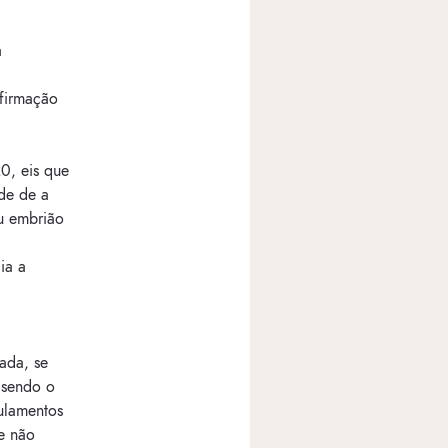
à
nfirmação
0, eis que
ade de a
ou embrião
ia a
ada, se
 sendo o
gulamentos
e não