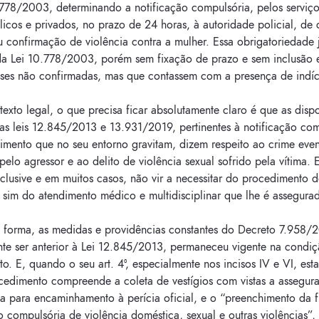
.778/2003, determinando a notificação compulsória, pelos serviç
icos e privados, no prazo de 24 horas, à autoridade policial, de
u confirmação de violência contra a mulher. Essa obrigatoriedade 
da Lei 10.778/2003, porém sem fixação de prazo e sem inclusão 
eses não confirmadas, mas que contassem com a presença de indíc
exto legal, o que precisa ficar absolutamente claro é que as disp
as leis 12.845/2013 e 13.931/2019, pertinentes à notificação com
imento que no seu entorno gravitam, dizem respeito ao crime eve
pelo agressor e ao delito de violência sexual sofrido pela vítima. 
clusive e em muitos casos, não vir a necessitar do procedimento 
 sim do atendimento médico e multidisciplinar que lhe é assegura
forma, as medidas e providências constantes do Decreto 7.958/
nte ser anterior à Lei 12.845/2013, permaneceu vigente na condi
o. E, quando o seu art. 4º, especialmente nos incisos IV e VI, est
cedimento compreende a coleta de vestígios com vistas a assegura
a para encaminhamento à perícia oficial, e o “preenchimento da f
o compulsória de violência doméstica, sexual e outras violências”, 