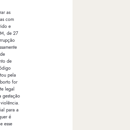
rar as
nas com
tido e
GM, de 27
errupção
essamente
 de
nto de
Código
ptou pela
borto for
te legal
a gestação
violência.
ial para a
quer é
õe esse