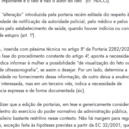
 “importante é o fato e não o autor do fato” (cf. NUCCI).
 “alteração” introduzida pela portaria recém editada diz respeito 
edade de notificação da autoridade policial, pelo médico e pelos
eis pelo estabelecimento de saúde, quando houver indícios ou co
e estupro (art. 1º).
, inserida com péssima técnica no artigo 8º da Portaria 2282/202
à fase do procedimento constante do artigo 4º, aponta a necessid
dica informar à mulher a possibilidade “de visualização do feto 
e ultrassonografia”, se assim o desejar. Por um lado, determina a
iedade no fornecimento dessa informação, de outro deixa a anuênc
a interessada, mas em um terceiro viés, indica a necessidade de
cia expressa e de forma documentada (sic).
dizer que a edição de portarias, em tese e genericamente consider
dentro do exercício do poder normativo da administração pública,
asileiro bastante restritivo nesse contexto. Não há margem para re
 exceção feita às hipóteses previstas a partir da EC 32/2001, qu