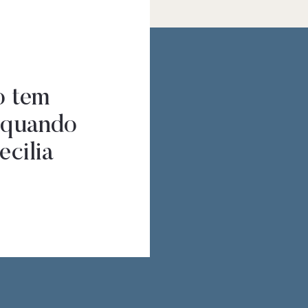
o tem
 quando
ecilia