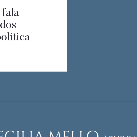
 fala
 dos
olítica