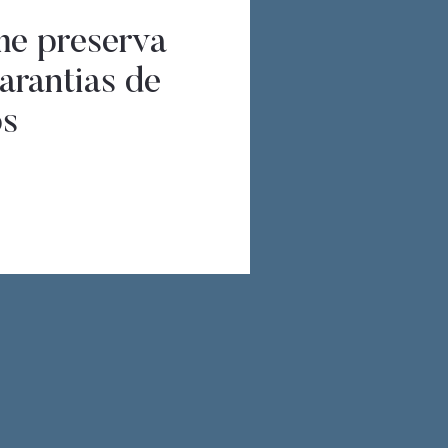
me preserva
garantias de
os