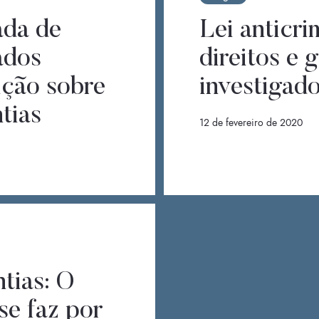
ada de
Lei anticri
ados
direitos e 
ição sobre
investigad
ntias
12 de fevereiro de 2020
ntias: O
 se faz por