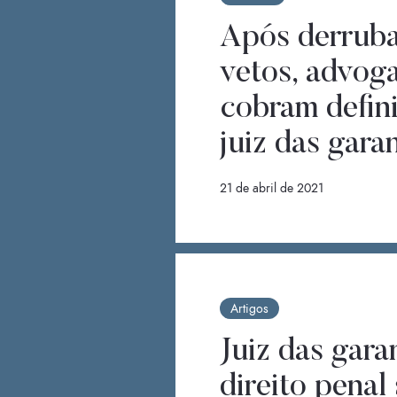
Após derrub
vetos, advog
cobram defin
juiz das gara
21 de abril de 2021
Artigos
Juiz das gara
direito penal