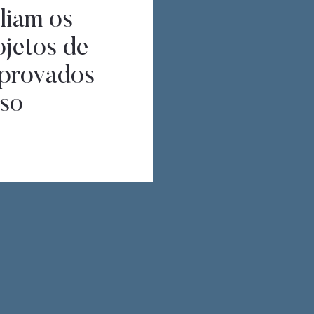
liam os
ojetos de
aprovados
so