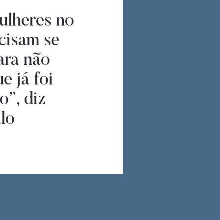
ulheres no
cisam se
ara não
e já foi
o”, diz
lo