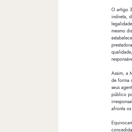
O artigo 3
indireta, 
legalidade
mesmo disp
estabelece
prestadora
qualidade,
responsáv
Assim, a 
de forma 
seus agent
público p
irrespons
afronta os
Equivocam
concedida