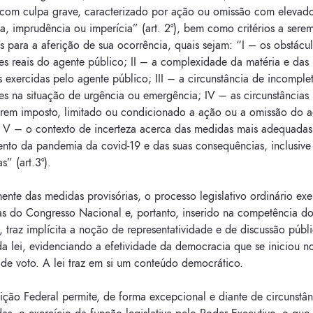
 com culpa grave, caracterizado por ação ou omissão com elevad
a, imprudência ou imperícia” (art. 2º), bem como critérios a sere
 para a aferição de sua ocorrência, quais sejam: “I – os obstácul
es reais do agente público; II – a complexidade da matéria e das
s exercidas pelo agente público; III – a circunstância de incompl
s na situação de urgência ou emergência; IV – as circunstâncias 
rem imposto, limitado ou condicionado a ação ou a omissão do a
e V – o contexto de incerteza acerca das medidas mais adequadas
ento da pandemia da covid-19 e das suas consequências, inclusive
” (art.3º).
ente das medidas provisórias, o processo legislativo ordinário exe
as do Congresso Nacional e, portanto, inserido na competência d
o, traz implícita a noção de representatividade e de discussão públ
a lei, evidenciando a efetividade da democracia que se iniciou no
 de voto. A lei traz em si um conteúdo democrático.
ição Federal permite, de forma excepcional e diante de circunstân