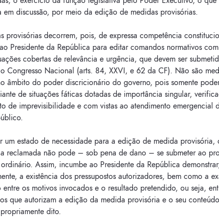
das, o exercício da função legislativa pelo Poder Executivo, o que
a em discussão, por meio da edição de medidas provisórias.
s provisórias decorrem, pois, de expressa competência constitucio
 ao Presidente da República para editar comandos normativos com
tuações cobertas de relevância e urgência, que devem ser submeti
ao Congresso Nacional (arts. 84, XXVI, e 62 da CF). Não são med
 no âmbito do poder discricionário do governo, pois somente pode
iante de situações fáticas dotadas de importância singular, verific
to de imprevisibilidade e com vistas ao atendimento emergencial 
público.
r um estado de necessidade para a edição de medida provisória, 
ia reclamada não pode – sob pena de dano – se submeter ao pr
o ordinário. Assim, incumbe ao Presidente da República demonstrar
ente, a existência dos pressupostos autorizadores, bem como a ex
 entre os motivos invocados e o resultado pretendido, ou seja, ent
os que autorizam a edição da medida provisória e o seu conteúd
propriamente dito.