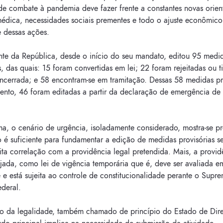
de combate à pandemia deve fazer frente a constantes novas orie
médica, necessidades sociais prementes e todo o ajuste econômico
e dessas ações.
nte da República, desde o início do seu mandato, editou 95 medi
s, das quais: 15 foram convertidas em lei; 22 foram rejeitadas ou t
encerrada; e 58 encontram-se em tramitação. Dessas 58 medidas pr
nto, 46 foram editadas a partir da declaração de emergência de
a, o cenário de urgência, isoladamente considerado, mostra-se pr
 é suficiente para fundamentar a edição de medidas provisórias 
rita correlação com a providência legal pretendida. Mais, a provid
jada, como lei de vigência temporária que é, deve ser avaliada e
 e está sujeita ao controle de constitucionalidade perante o Supr
ederal.
io da legalidade, também chamado de princípio do Estado de Dire