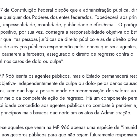
7 da Constituição Federal dispõe que a administração pública, dir
de qualquer dos Poderes dos entes federados, “obedecerá aos prin
, impessoalidade, moralidade, publicidade e eficiência”. O parág
ositivo, por sua vez, consagra a responsabilidade objetiva do Es
r que “as pessoas jurídicas de direito público e as de direito priv
s de serviços públicos responderão pelos danos que seus agentes,
 causarem a terceiros, assegurado o direito de regresso contra o
el nos casos de dolo ou culpa”.
MP 966 isenta os agentes públicos, mas o Estado permanecerá re
objetiva- independentemente de culpa ou dolo- pelos danos causa
es, sem que haja a possibilidade de recomposição dos valores ao 
or meio da competente ação de regresso. Há um componente perm
abilidade concedido aos agentes públicos no combate à pandemia
 princípios mais básicos que norteiam os atos da Administração.
-se aqueles que veem na MP 966 apenas uma espécie de “imuni
 aos gestores públicos para que não sejam futuramente responsabi