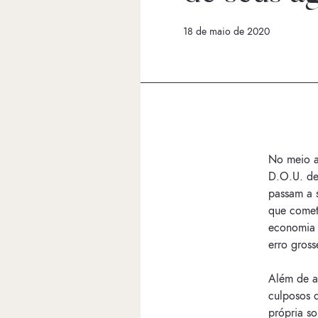
18 de maio de 2020
No meio a
D.O.U. de
passam a s
que comet
economia 
erro gross
Além de af
culposos 
própria s