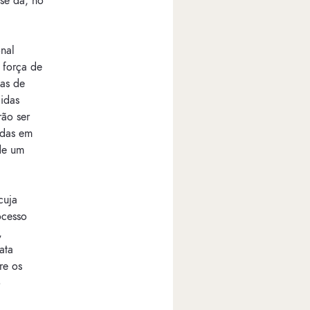
 se dá, no
nal
 força de
das de
idas
rão ser
adas em
de um
cuja
ocesso
,
ata
re os
o