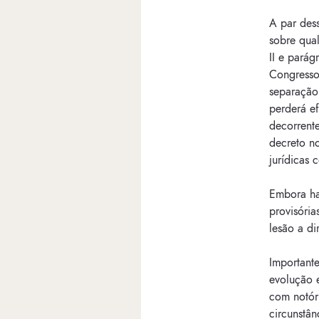
A par dess
sobre qua
II e parág
Congresso
separação
perderá e
decorrente
decreto no
jurídicas 
Embora ha
provisória
lesão a di
Importante
evolução e
com notór
circunstân