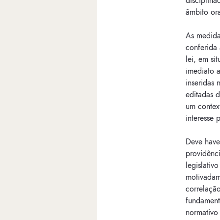
disciplina
âmbito or
As medida
conferida
lei, em si
imediato 
inseridas
editadas d
um contex
interesse 
Deve have
providênc
legislativ
motivadam
correlação
fundament
normativo 