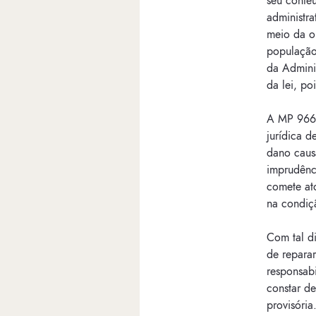
seu conte
administra
meio da ob
população.
da Adminis
da lei, po
A MP 966, 
jurídica d
dano causa
imprudênci
comete ato
na condiçã
Com tal d
de reparar
responsabi
constar d
provisória