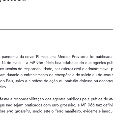
 pandemia da covid-19 mais uma Medida Provisória foi publicada
 14 de maio – a MP 966. Nela fica estabelecido que agentes púb
er isentos de responsabilidade, nas esferas civil e administrativa, 
am durante o enfrentamento da emergência de saúde ou de seus e
do País, salvo a hipótese de ação ou omissão dolosas ou decorre
eiro.
astar a responsabilização dos agentes públicos pela prática de at
que não sejam praticados com erro grosseiro, a MP 966 traz defin
obre
erro grosseiro,
sendo este o “erro manifesto, evidente e inescu