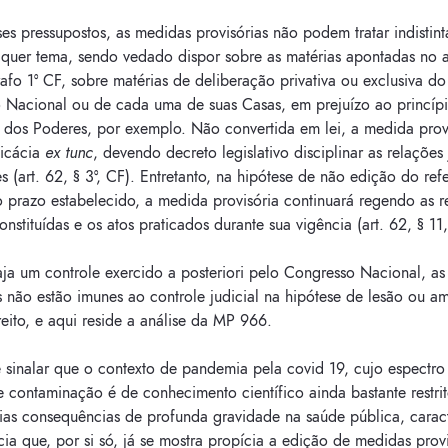
es pressupostos, as medidas provisórias não podem tratar indistin
lquer tema, sendo vedado dispor sobre as matérias apontadas no a
rafo 1º CF, sobre matérias de deliberação privativa ou exclusiva do
 Nacional ou de cada uma de suas Casas, em prejuízo ao princíp
 dos Poderes, por exemplo. Não convertida em lei, a medida prov
ficácia
ex tunc
, devendo decreto legislativo disciplinar as relações 
s (art. 62, § 3º, CF). Entretanto, na hipótese de não edição do ref
 prazo estabelecido, a medida provisória continuará regendo as r
constituídas e os atos praticados durante sua vigência (art. 62, § 11
ja um controle exercido a posteriori pelo Congresso Nacional, a
s não estão imunes ao controle judicial na hipótese de lesão ou 
reito, e aqui reside a análise da MP 966.
 sinalar que o contexto de pandemia pela covid 19, cujo espectro
 contaminação é de conhecimento científico ainda bastante restri
ias consequências de profunda gravidade na saúde pública, caract
cia que, por si só, já se mostra propícia a edição de medidas prov