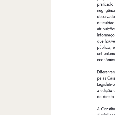
praticado
negligênci
observados
dificuldad
atribuiçõe
informaçõe
que houve
público; 
enfrentam
econômicas
Diferentem
pelas Cas
Legislativ
à edição d
do direito
A Constitu