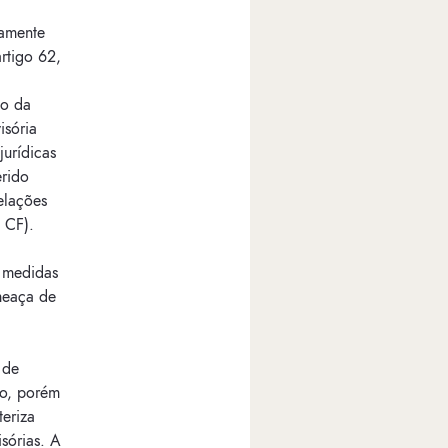
tamente
rtigo 62,
io da
isória
jurídicas
erido
elações
, CF).
s medidas
ameaça de
 de
to, porém
eriza
isórias. A