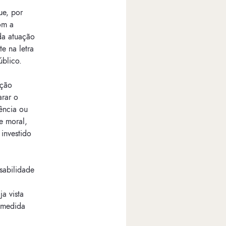
ue, por
om a
da atuação
e na letra
úblico.
ição
arar o
ência ou
e moral,
 investido
sabilidade
a vista
e medida