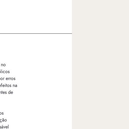
 no
licos
por erros
feitos na
ntes de
os
ição
sável