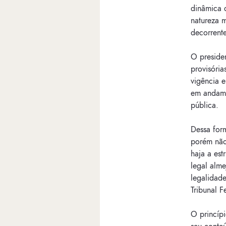
dinâmica 
natureza 
decorrent
O preside
provisória
vigência 
em andame
pública.
Dessa form
porém não
haja a est
legal alme
legalidade
Tribunal F
O princíp