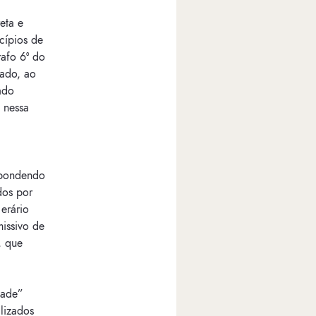
eta e
cípios de
rafo 6º do
tado, ao
ado
 nessa
spondendo
dos por
erário
issivo de
, que
dade”
lizados