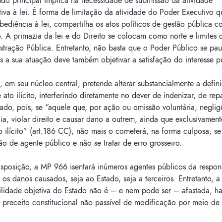
údo principal implica na necessidade de submissão da atividade
tiva à lei. É forma de limitação da atividade do Poder Executivo q
ediência à lei, compartilha os atos políticos de gestão pública c
 A primazia da lei e do Direito se colocam como norte e limites 
tração Pública. Entretanto, não basta que o Poder Público se paut
is a sua atuação deve também objetivar a satisfação do interesse p
em seu núcleo central, pretende alterar substancialmente a defin
e ato ilícito, interferindo diretamente no dever de indenizar, de rep
do, pois, se “aquele que, por ação ou omissão voluntária, neglig
a, violar direito e causar dano a outrem, ainda que exclusivament
 ilícito” (art.186 CC), não mais o cometerá, na forma culposa, se
o de agente público e não se tratar de erro grosseiro.
isposição, a MP 966 isentará inúmeros agentes públicos da respon
 os danos causados, seja ao Estado, seja a terceiros. Entretanto, a
lidade objetiva do Estado não é – e nem pode ser – afastada, haj
e preceito constitucional não passível de modificação por meio d
.