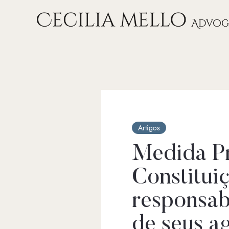
Artigos
Medida Pr
Constitui
responsab
de seus a