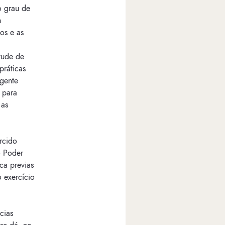
o grau de
m
os e as
etude de
práticas
gente
 para
 as
rcido
o Poder
ica previas
 exercício
cias