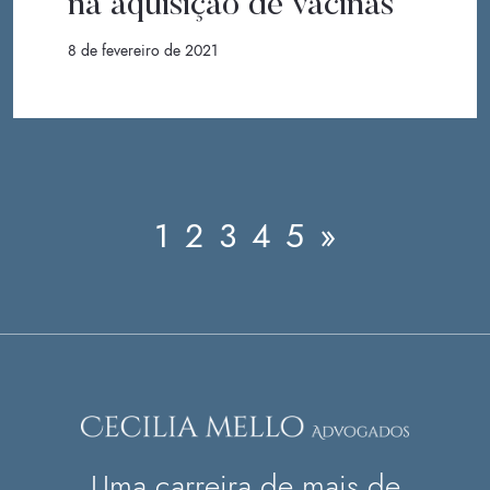
na aquisição de vacinas
8 de fevereiro de 2021
1
2
3
4
5
»
Uma carreira de mais de