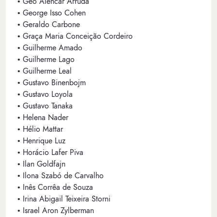
• Geo Alencar Arruda
• George Isso Cohen
• Geraldo Carbone
• Graça Maria Conceição Cordeiro
• Guilherme Amado
• Guilherme Lago
• Guilherme Leal
• Gustavo Binenbojm
• Gustavo Loyola
• Gustavo Tanaka
• Helena Nader
• Hélio Mattar
• Henrique Luz
• Horácio Lafer Piva
• Ilan Goldfajn
• Ilona Szabó de Carvalho
• Inês Corrêa de Souza
• Irina Abigail Teixeira Storni
• Israel Aron Zylberman